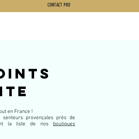
CONTACT PRO
Bureaux ouverts du lundi au vendredi
de 08h00 à 13h00 et de 14h00 à 18h00
oints
nte
out en France !
t senteurs provençales près de
ant la liste de nos
boutiques