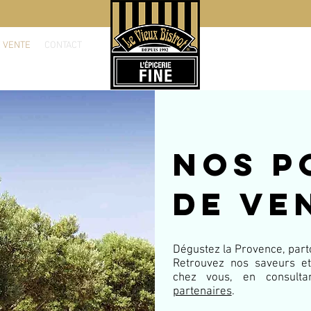
Service clients
E VENTE
CONTACT
04 42 29 64 64
nos p
de ve
Dégustez la Provence, part
Retrouvez nos saveurs e
chez vous, en consult
partenaires
.