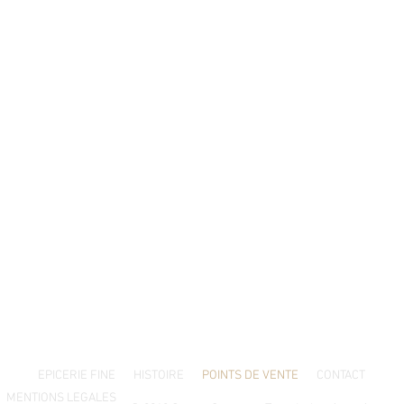
Service clients
Nos bureaux sont ouverts du lundi au v
04 42 29 64 64
de 08h00 à 13h00 et de 14h00 à 18h00
EPICERIE FINE
HISTOIRE
POINTS DE VENTE
CONTACT
MENTIONS LEGALES